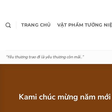
Bỏ
qua
nội
dung
TRANG CHỦ
VẬT PHẨM TƯỞNG NI
“Yêu thương trao đi là yêu thương còn mãi..”
Kami chúc mừng năm mới 2