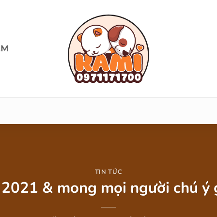
ỆM
TIN TỨC
021 & mong mọi người chú ý g