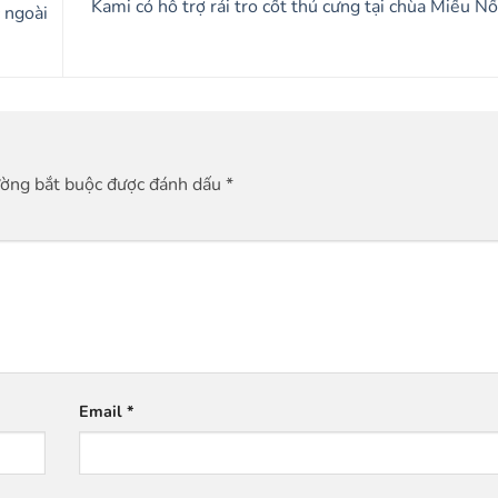
Kami có hỗ trợ rải tro cốt thú cưng tại chùa Miếu N
 ngoài
ường bắt buộc được đánh dấu
*
Email
*