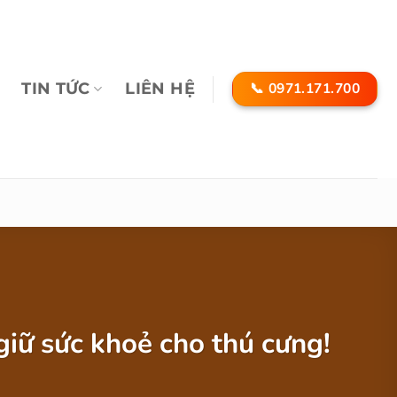
📞 0971.171.700
TIN TỨC
LIÊN HỆ
iữ sức khoẻ cho thú cưng!