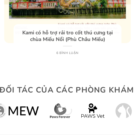
Kami có hỗ trợ rải tro cốt thú cưng tại
chùa Miếu Nổi (Phù Châu Miếu)
6 BÌNH LUẬN
ỐI TÁC CỦA CÁC PHÒNG KHÁM &