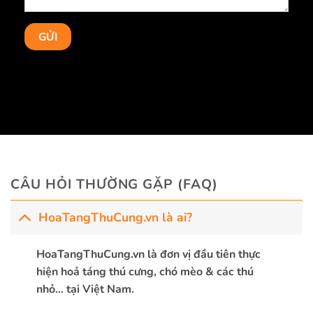
CÂU HỎI THƯỜNG GẶP (FAQ)
HoaTangThuCung.vn là ai?
HoaTangThuCung.vn là đơn vị đầu tiên thực
hiện hoả táng thú cưng, chó mèo & các thú
nhỏ… tại Việt Nam.